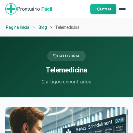
Prontuário
Fácil
Entrar
Página Inicial
Blog
Telemedicina
CATEGORIA
Telemedicina
2
artigos encontrados