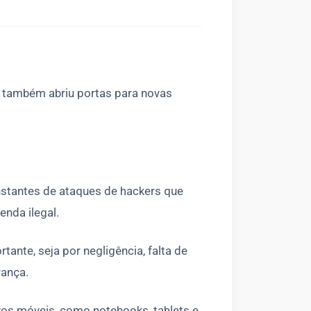
s também abriu portas para novas
nstantes de ataques de hackers que
enda ilegal.
ante, seja por negligência, falta de
rança.
vos móveis, como notebooks, tablets e